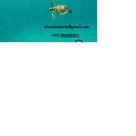
islaisabelatrip@gmail.com
+593
986286821
Isla Isabela, Ecuador