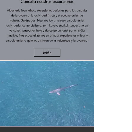
Consulta nuestras excursiones
Albemarle Tours ofrece excursiones perfectas para los amantes
de la aventura, la actividad física y el océano en la isla
Isabela, Galápagos. Nuestros tours incluyen emocionantes
actividades como ciclismo, surf, kayak, snorkel, senderismo en
volcanes, paseos en bote y descenso en rapel por un cráter
inactivo. Nos especializamos en brindar experiencias únicas y
emocionantes a quienes disfrutan de la naturaleza y la aventura.
Más