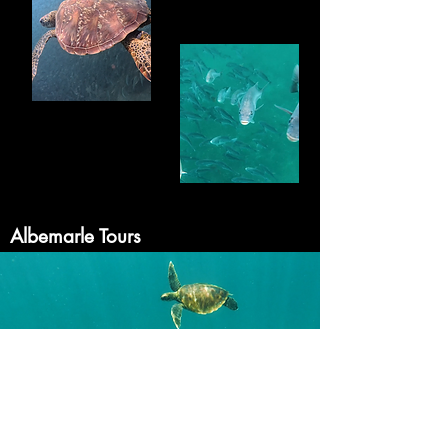
Albemarle Tours
islaisabelatrip@gmail.com
+593
986286821